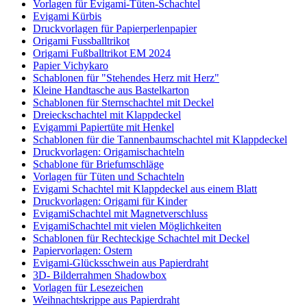
Vorlagen für Evigami-Tüten-Schachtel
Evigami Kürbis
Druckvorlagen für Papierperlenpapier
Origami Fussballtrikot
Origami Fußballtrikot EM 2024
Papier Vichykaro
Schablonen für "Stehendes Herz mit Herz"
Kleine Handtasche aus Bastelkarton
Schablonen für Sternschachtel mit Deckel
Dreieckschachtel mit Klappdeckel
Evigammi Papiertüte mit Henkel
Schablonen für die Tannenbaumschachtel mit Klappdeckel
Druckvorlagen: Origamischachteln
Schablone für Briefumschläge
Vorlagen für Tüten und Schachteln
Evigami Schachtel mit Klappdeckel aus einem Blatt
Druckvorlagen: Origami für Kinder
EvigamiSchachtel mit Magnetverschluss
EvigamiSchachtel mit vielen Möglichkeiten
Schablonen für Rechteckige Schachtel mit Deckel
Papiervorlagen: Ostern
Evigami-Glücksschwein aus Papierdraht
3D- Bilderrahmen Shadowbox
Vorlagen für Lesezeichen
Weihnachtskrippe aus Papierdraht