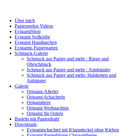
Über mich
Papierperlen Videos
EvigamiShop
Evigami Seilkörbe
Evigami Handtaschen
Evigamis Papiergarten
Schmuck-Galerie
Schmuck aus Papier und mehr : Ringe und
Ohrschmuck
Schmuck aus Papier und mehr : Armbänder
Schmuck aus Papier und mehr: Halsketten und
Anhänger
Galerie
Origami-Allerlei
Origami-Schachteln
Origamitiere
Origami Weihnachten
Origami für Ostern
Basteln mit Papierdraht
Downloads
Evigamischachtel mit Klappdeckel ohne Kleben
Evigami Papierblume Chrysantheme