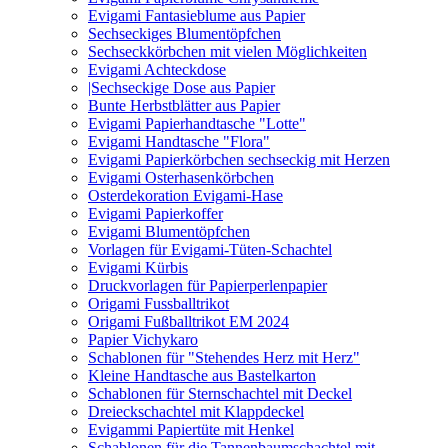
Evigami Fantasieblume aus Papier
Sechseckiges Blumentöpfchen
Sechseckkörbchen mit vielen Möglichkeiten
Evigami Achteckdose
|Sechseckige Dose aus Papier
Bunte Herbstblätter aus Papier
Evigami Papierhandtasche "Lotte"
Evigami Handtasche "Flora"
Evigami Papierkörbchen sechseckig mit Herzen
Evigami Osterhasenkörbchen
Osterdekoration Evigami-Hase
Evigami Papierkoffer
Evigami Blumentöpfchen
Vorlagen für Evigami-Tüten-Schachtel
Evigami Kürbis
Druckvorlagen für Papierperlenpapier
Origami Fussballtrikot
Origami Fußballtrikot EM 2024
Papier Vichykaro
Schablonen für "Stehendes Herz mit Herz"
Kleine Handtasche aus Bastelkarton
Schablonen für Sternschachtel mit Deckel
Dreieckschachtel mit Klappdeckel
Evigammi Papiertüte mit Henkel
Schablonen für die Tannenbaumschachtel mit