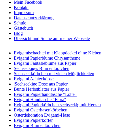
Mein Facebook
Kontakt
Impressum
Datenschutzerklärung
Schule
Gästebuch
Blog
Übersicht und Suche auf meiner Webseite
Evigamischachtel mit Klappdeckel ohne Kleben
Evigami Papierblume Chrysantheme
Evigami Fantasieblume aus Papier
Sechseckiges Blumentöpfchen
Sechseckkörbchen mit vielen Möglichkeiten
Evigami Achteckdose
|Sechseckige Dose aus Papier
Bunte Herbstblätter aus Papier
Evigami Papierhandtasche "Lotte"
Evigami Handtasche "Flora"
Evigami Papierkörbchen sechseckig mit Herzen
Evigami Osterhasenkörbchen
Osterdekoration Evigami-Hase
Evigami Papierkoffer
Evigami Blumentöpfchen