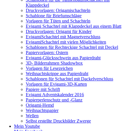
Klappdeckel
Druckvorlagen: Origamischachteln
Schablone für Briefumschläge
Vorlagen für Tüten und Schachteln
Evigami Schachtel mit Klappdeckel aus einem Blatt
Druckvorlagen: Origami für Kinder
EvigamiSchachtel mit Magnetverschluss
EvigamiSchachtel mit vielen Möglichkeiten
Schablonen für Rechteckige Schachtel mit Deckel
Papiervorlagen: Ostern
Evigami-Glücksschwein aus Papierdraht
3D- Bilderrahmen Shadowbox
Vorlagen für Lesezeichen
Weihnachtskrippe aus Papierdraht
Schablonen für Schachtel mit Dackelverschluss
Vorlagen für Evigami-3D-Karten
Papiere mit Schrift
Evigami Adventskalender 2016
Papierperlenschutz und -Glanz
Origami-Hemd
Weihnachtspapier
Wellen
Selbst erstellte Druckbilder Zwerge
Mein Youtube